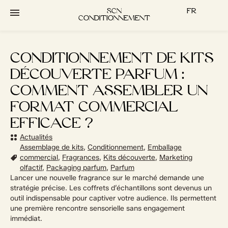
contenu
principal
SCN
FR
CONDITIONNEMENT
CONDITIONNEMENT DE KITS
DÉCOUVERTE PARFUM :
COMMENT ASSEMBLER UN
FORMAT COMMERCIAL
EFFICACE ?
Actualités
Assemblage de kits
,
Conditionnement
,
Emballage
commercial
,
Fragrances
,
Kits découverte
,
Marketing
olfactif
,
Packaging parfum
,
Parfum
Lancer une nouvelle fragrance sur le marché demande une
stratégie précise. Les coffrets d’échantillons sont devenus un
outil indispensable pour captiver votre audience. Ils permettent
une première rencontre sensorielle sans engagement
immédiat.