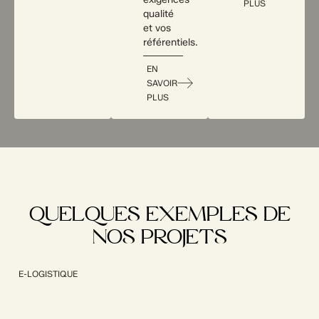
PLUS
qualité
et vos
référentiels.
EN
SAVOIR
PLUS
QUELQUES EXEMPLES DE
NOS PROJETS
E-LOGISTIQUE