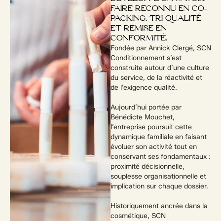
FAIRE RECONNU EN CO-
PACKING, TRI QUALITÉ
ET REMISE EN
CONFORMITÉ.
Fondée par Annick Clergé, SCN
Conditionnement s’est
construite autour d’une culture
du service, de la réactivité et
de l’exigence qualité.
Aujourd’hui portée par
Bénédicte Mouchet,
l’entreprise poursuit cette
dynamique familiale en faisant
évoluer son activité tout en
conservant ses fondamentaux :
proximité décisionnelle,
souplesse organisationnelle et
implication sur chaque dossier.
Historiquement ancrée dans la
cosmétique, SCN