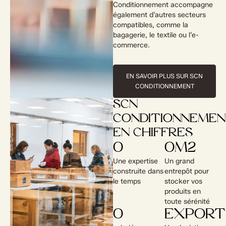
Conditionnement accompagne
également d’autres secteurs
compatibles, comme la
bagagerie, le textile ou l’e-
commerce.
EN SAVOIR PLUS SUR SCN
CONDITIONNEMENT
SCN
CONDITIONNEME
EN CHIFFRES
0
0
M2
Une expertise
Un grand
construite dans
entrepôt pour
le temps
stocker vos
produits en
toute sérénité
0
EXPORT