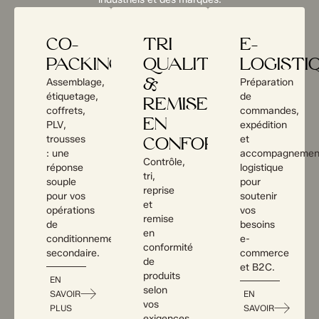
CO-
TRI
E-
PACKING
QUALITÉ
LOGISTI
Assemblage,
Préparation
&
étiquetage,
de
REMISE
coffrets,
commandes,
EN
PLV,
expédition
trousses
et
CONFORMITÉ
: une
accompagnemen
Contrôle,
réponse
logistique
tri,
souple
pour
reprise
pour vos
soutenir
et
opérations
vos
remise
de
besoins
en
conditionnement
e-
conformité
secondaire.
commerce
de
et B2C.
produits
EN
selon
SAVOIR
EN
vos
PLUS
SAVOIR
exigences