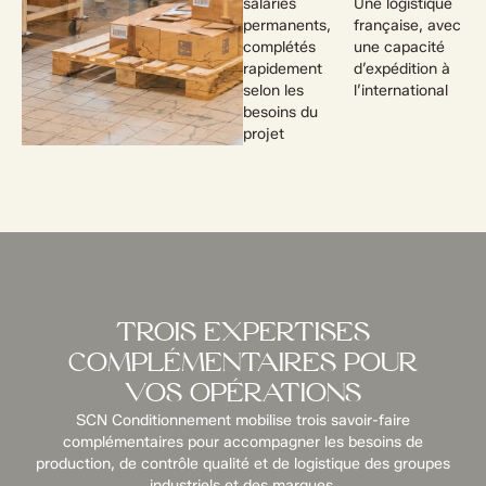
salariés
Une logistique
permanents,
française, avec
complétés
une capacité
rapidement
d’expédition à
selon les
l’international
besoins du
projet
TROIS EXPERTISES
COMPLÉMENTAIRES POUR
VOS OPÉRATIONS
SCN Conditionnement mobilise trois savoir-faire
complémentaires pour accompagner les besoins de
production, de contrôle qualité et de logistique des groupes
industriels et des marques.