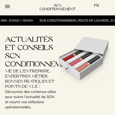
contenu
principal
SCN
FR
CONDITIONNEMENT
VEN : 07H00 / 12H00
SCN CONDITIONNEMENT, ROUTE DE LOUVIERS, ZI L
ACTUALITÉS
ET CONSEILS
SCN
CONDITIONNEMENT
VIE DE L’ENTREPRISE,
EXPERTISES MÉTIER,
BONNES PRATIQUES ET
POINTS DE VUE :
Découvrez des contenus utiles
pour suivre l’actualité de SCN
et nourrir vos réflexions
opérationnelles.